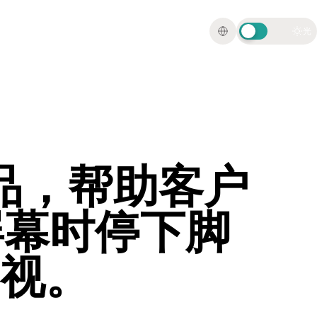
光
品，帮助客户
屏幕时停下脚
视。