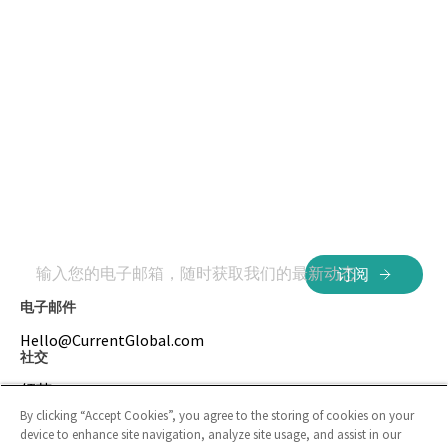
变。因为这是我们对员工、客户和世界的责任。
关于这个机会：
你会怎么做？
• 领导并管理多个客户项目，明确方向并承担责任
• 与团队紧密协作，交付整合营销活动
• 管理客户期望，建立稳固的长期合作关系
• 成为客户的战略合作伙伴——提供指导、创意与解决
输入您的电子邮箱，随时获取我们的最新动态
订阅
方案
• 支持、指导并培养初级员工与团队成员
电子邮件
Hello@CurrentGlobal.com
社交
若您符合以下条件，将是我们理想人选：
领英
• 拥有4年以上公关公司工作经验，具备主导大型客户
Instagram
By clicking “Accept Cookies”, you agree to the storing of cookies on your
及项目经验
device to enhance site navigation, analyze site usage, and assist in our