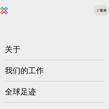
菜单
职业
跳
至
内
容
关于
我们相信，大胆的思维始于多元视角的融合。
正因如此，包容性不仅是一种价值观——更是我们每日工
作、创造与领导的方式。在Current Global，我们尊重个性
我们的工作
差异，颂扬多元差异，并将协作精神植根于企业基石之
中。
全球足迹