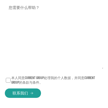
播网络的雄厚资源。
您需要什么帮助？
我们的愿景从来不是成为最大或增长
最快的企业
（那
只是可喜的副产品）。我们追求的是成为顶尖人才向
往加入的机构，真正让每个人都能发挥最佳水平。以
人为本。
我们的价值观：
好奇心——
我们培养好奇心，挑战常规。因为解决任
何问题都始于提出正确的问题。
包容性——
我们致力于打造以归属感和开放包容为基
本人同意CURRENT GROUP处理我的个人数据，并同意CURRENT
石的团队与环境。因为最卓越的创意从不带偏见。
GROUP的条款与条件。
勇气——
我们为信念挺身而出。因为唯有在不适中保
联系我们
持从容，方能推动进步。
影响——
我们致力于在所做的一切中创造有意义的改