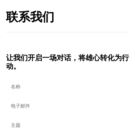
联系我们
概述
Current Global是一家
全球传播机构，始终将人性置
于我们所做一切的核心——从植根于同理心的内部文
化，到帮助客户理解人们渴望与真实、人性化的企业
及品牌建立联结。我们自称是"以人为本的机构"。
让我们开启一场对话，将雄心转化为行
今年我们迎来了五周年，诸多成就值得骄傲。我们持
动。
续超越公关行业平均水平，跻身全球增长最快的中型
代理品牌之列，营收位列行业前60强
，
而去年（2023
年）更是我们斩获奖项最多的一年
。
名称
作为IPG集团旗下成员及韦伯尚迪克联盟成员，我们
在亚洲、欧洲、中东北非地区、北美及南美均设有办
电子邮件
事处。我们的客户名单涵盖全球科技、时尚、数字、
医疗
及
医疗科技领域最具知名度的企业。我们的独特
主题
之处何在？我们既能提供精品服务般的客户体验——
规模精干、响应迅捷、灵活机动，又依托行业领先传